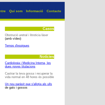
ntre
Qui som
Informació
Contacte
Casos
Obstrució uretral i litroticia làser
(amb vídeo)
Temps d'espigues
Notícies
Cardiologia i Medicina Interna, les
dues noves titulacions
Castrar la teva gossa i recuperar la
vida normal en 48 hores és possible
Un nou paràsit que s'allotja als ulls
de gats i gossos