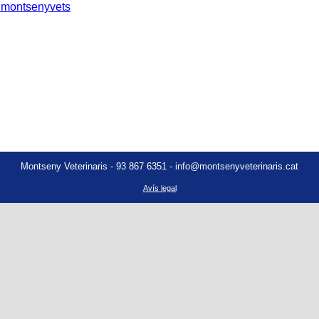
montsenyvets
Montseny Veterinaris - 93 867 6351 - info@montsenyveterinaris.cat
Avís legal